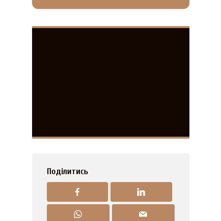
Отримати безкоштовну
консультацію Ви можете за
залишений розширений
відгук на платформах Apple
Podcast та Google Podcast.
Детальніше тут
Поділитись