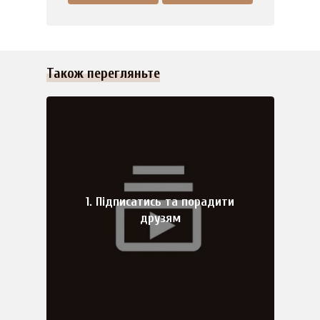
Також перегляньте
1. Підписатись та порадити
друзям