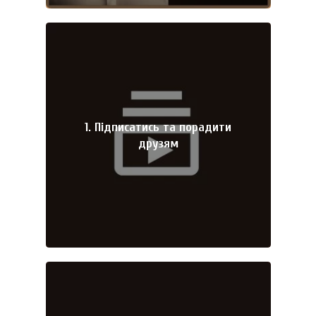
1. Підписатись та порадити
друзям